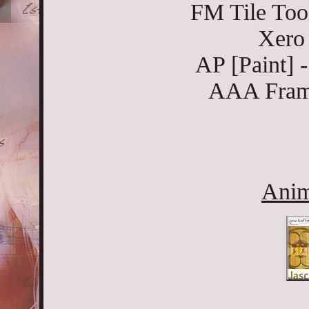
FM Tile Too
Xero 
AP [Paint] -
AAA Frame
Anim