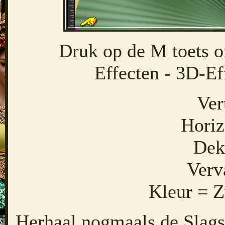
Druk op de M toets om
Effecten - 3D-Ef
Ver
Horiz
Dek
Verv
Kleur = Z
Herhaal nogmaals de Slags