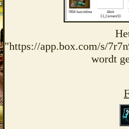
He
"https://app.box.com/s/7
wordt g
F