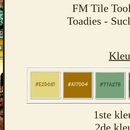
FM Tile Too
Toadies - Suc
Kleu
1ste kl
2de kle