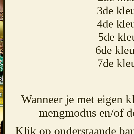
3de kle
4de kle
5de kle
6de kle
7de kle
Wanneer je met eigen k
mengmodus en/of de
Klik op onderstaande ban