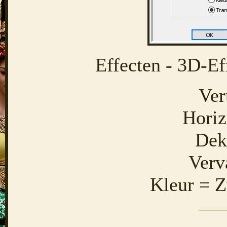
Effecten - 3D-Ef
Ver
Horiz
Dek
Verv
Kleur = Z