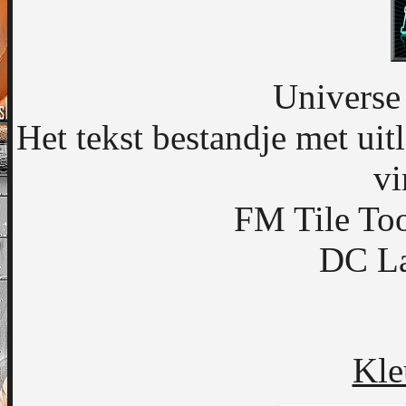
Universe 
Het tekst bestandje met uitl
vi
FM Tile Too
DC La
Kle