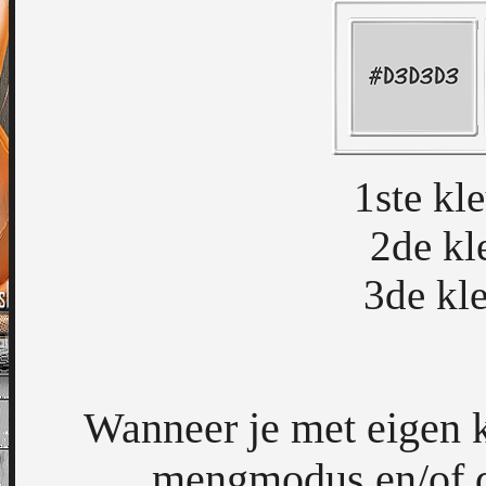
1ste k
2de kl
3de kl
Wanneer je met eigen k
mengmodus en/of de