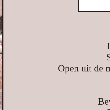
S
Open uit de m
Bew