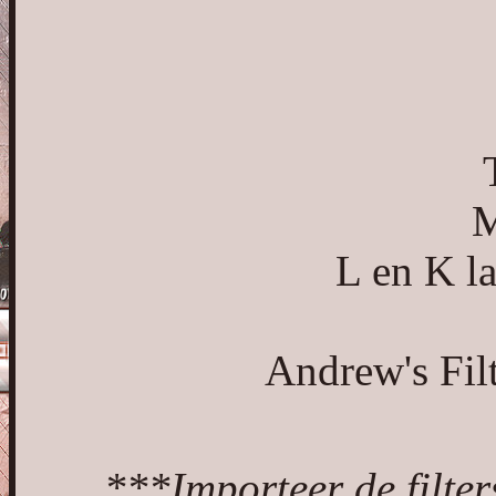
M
L en K la
Andrew's Fil
***Importeer de filters