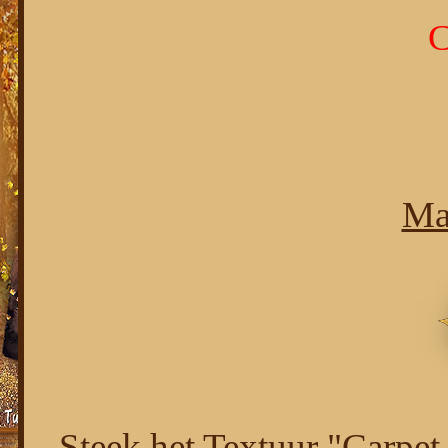
C
Ma
Steek het Textuur "Carpet