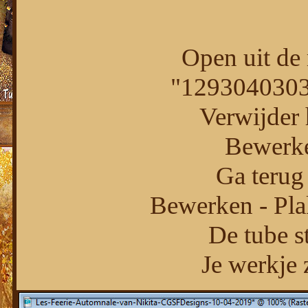
Open uit de 
"1293040303
Verwijder 
Bewerke
Ga terug 
Bewerken - Pla
De tube st
Je werkje z