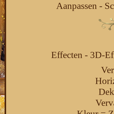
Aanpassen - Sc
Effecten - 3D-Ef
Ver
Hori
Dek
Verv
Kleur = 