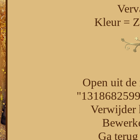
Verv
Kleur = 
Open uit de 
"13186825991
Verwijder 
Bewerke
Ga terug 