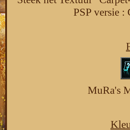
PSP versie :
F
MuRa's Me
Kleu