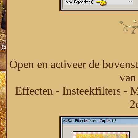
Open en activeer de bovenst
van 
Effecten - Insteekfilters -
2