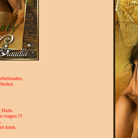
oorbehouden.
erboden.
 Duits.
m vragen !!!
.
en kann.