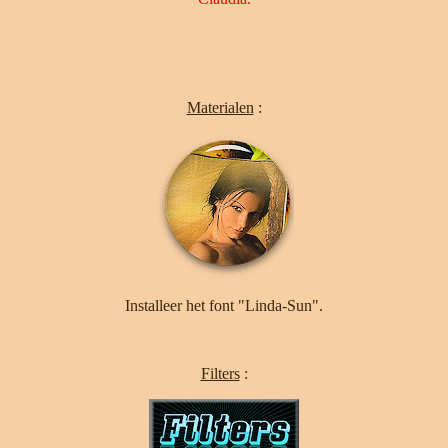
Materialen
:
Installeer het font "Linda-Sun".
Filters
: