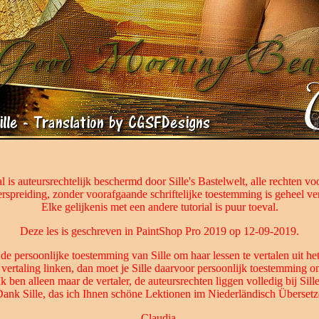
al is auteursrechtelijk beschermd door Sille's Bastelwelt, alle rechten v
rspreiding, zonder voorafgaande schriftelijke toestemming is geheel v
Elke gelijkenis met een andere tutorial is puur toeval.
Deze les is geschreven in PaintShop Pro 2019 op 12-09-2019.
 de persoonlijke toestemming van Sille om haar lessen te vertalen uit het
 vertaling linken, dan moet je Sille daarvoor persoonlijk toestemming o
Ik ben alleen maar de vertaler, de auteursrechten liggen volledig bij Sille
Dank Sille, das ich Ihnen schöne Lektionen im Niederländisch Übersetz
Claudia.