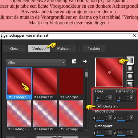
Open een Nieuwe afbeelding van 600 x 500 px, transparant.
cteer uit je tube een lichte Voorgrondkleur en een donkere Achtergrondk
Bovenstaande kleuren zijn mijn gekozen kleuren.
ik met de muis in de Voorgrondkleur en daarna op het tabblad "Verloo
Maak een Verloop met deze instellingen :