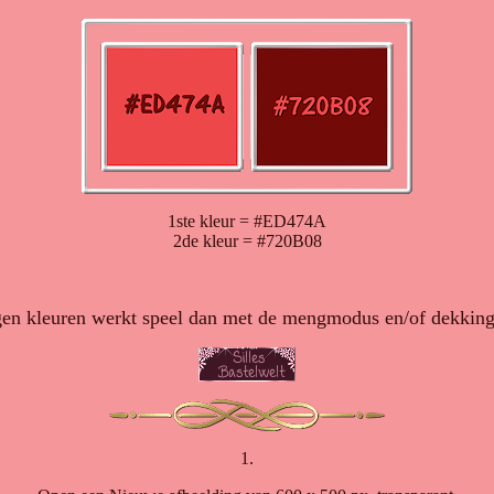
1ste kleur = #ED474A
2de kleur = #720B08
en kleuren werkt speel dan met de mengmodus en/of dekking 
1.