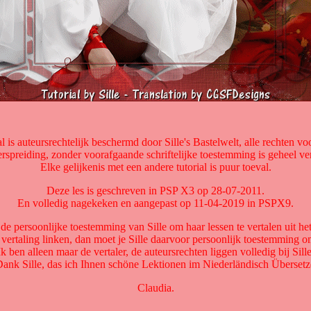
al is auteursrechtelijk beschermd door Sille's Bastelwelt, alle rechten v
rspreiding, zonder voorafgaande schriftelijke toestemming is geheel v
Elke gelijkenis met een andere tutorial is puur toeval.
Deze les is geschreven in PSP X3 op 28-07-2011.
En volledig nagekeken en aangepast op 11-04-2019 in PSPX9.
 de persoonlijke toestemming van Sille om haar lessen te vertalen uit het
 vertaling linken, dan moet je Sille daarvoor persoonlijk toestemming o
Ik ben alleen maar de vertaler, de auteursrechten liggen volledig bij Sille
Dank Sille, das ich Ihnen schöne Lektionen im Niederländisch Übersetz
Claudia.