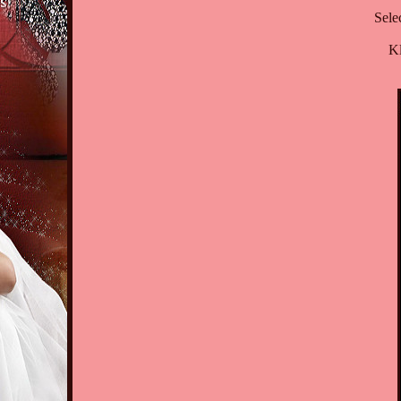
Sele
Kl