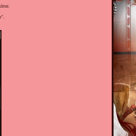
leur.
p".