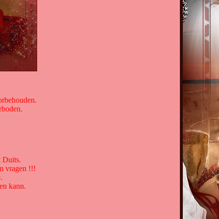
oorbehouden.
erboden.
 Duits.
m vragen !!!
.
en kann.