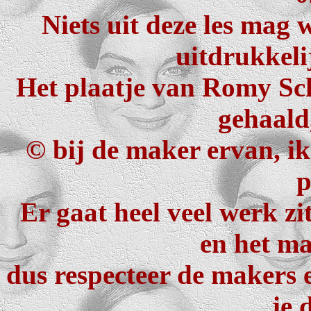
Niets uit deze les mag
uitdrukkeli
Het plaatje van Romy Sch
gehaald,
©
bij de maker ervan, ik 
p
Er gaat heel veel werk zi
en het ma
dus respecteer de makers e
je 