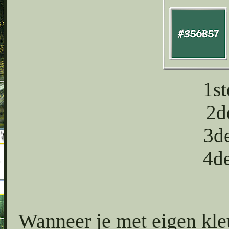
1s
2d
3d
4d
Wanneer je met eigen kl