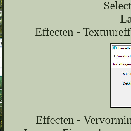
Select
La
Effecten - Textuureff
Effecten - Vervormin