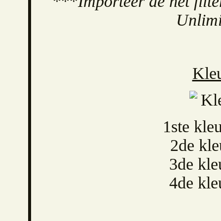
***
Importeer de het filter
Unlimi
Kleu
1ste kl
2de kl
3de kl
4de kl