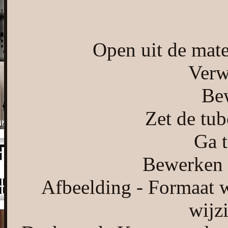
Open uit de mat
Verw
Bew
Zet de tub
Ga t
Bewerken -
Afbeelding - Formaat w
wijz