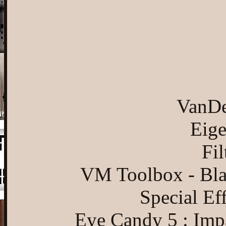
VanDe
Eige
Fil
VM Toolbox - Blast
Special Ef
Eye Candy 5 : Impa