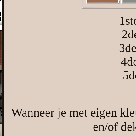
1st
2d
3de
4d
5d
Wanneer je met eigen kl
en/of de