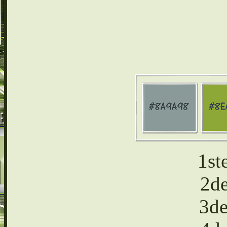
1st
2d
3de