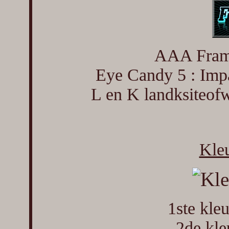
AAA Frame
Eye Candy 5 : Impa
L en K landksiteofw
Kleu
1ste kl
2de kl