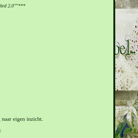
ited 2.0"
"***
naar eigen inzicht.
: