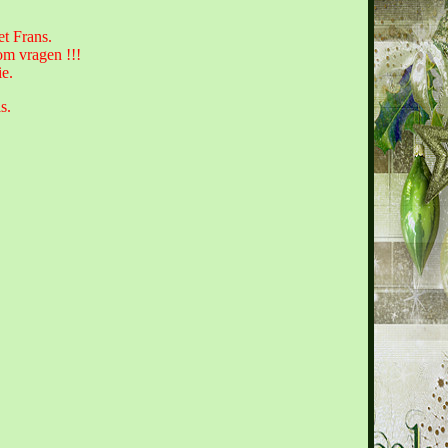
et Frans.
om vragen !!!
ie.
s.