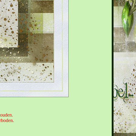
houden.
erboden.