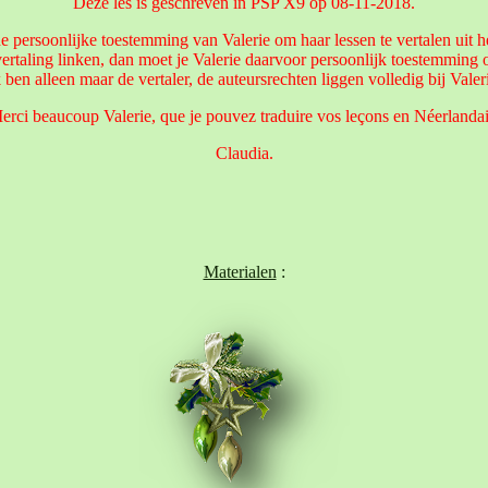
Deze les is geschreven in PSP X9 op 08-11-2018.
e persoonlijke toestemming van Valerie om haar lessen te vertalen uit h
vertaling linken, dan moet je Valerie daarvoor persoonlijk toestemming 
 ben alleen maar de vertaler, de auteursrechten liggen volledig bij Valer
erci beaucoup Valerie, que je pouvez traduire vos leçons en Néerlandai
Claudia.
Materialen
: