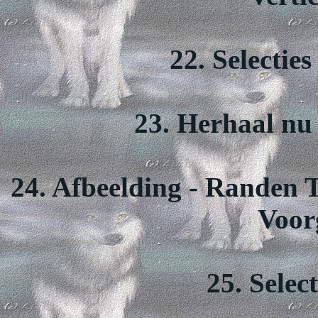
22. Selecties
23. Herhaal nu 
24. Afbeelding - Randen T
Voor
25. Selec