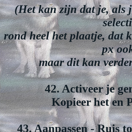
(Het kan zijn dat je, als 
select
rond heel het plaatje, dat
px ook
maar dit kan verde
42. Activeer je g
Kopieer het en P
43. Aanpassen - Ruis to