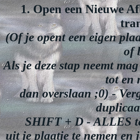
1. Open een Nieuwe Afb
tra
(Of je opent een eigen pla
of 
Als je deze stap neemt mag
tot en
dan overslaan ;0) - Ver
duplicaa
SHIFT + D - ALLES te 
uit je plaatje te nemen en