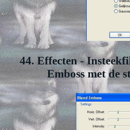
44. Effecten - Insteekf
Emboss met de st