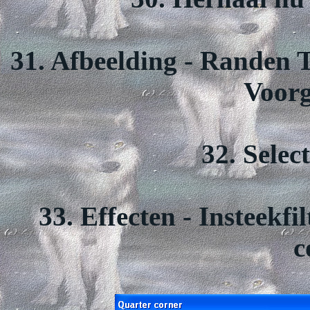
31. Afbeelding - Randen T
Voorg
32. Selec
33. Effecten - Insteekfi
c