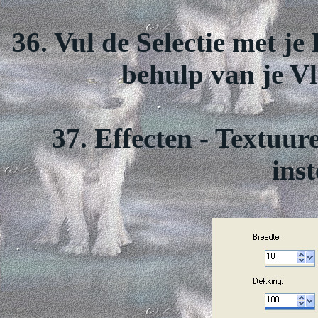
36. Vul de Selectie met j
behulp van je Vl
37. Effecten - Textuur
inst