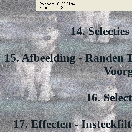
14. Selecties
15. Afbeelding - Randen T
Voorg
16. Selec
17. Effecten - Insteekfi