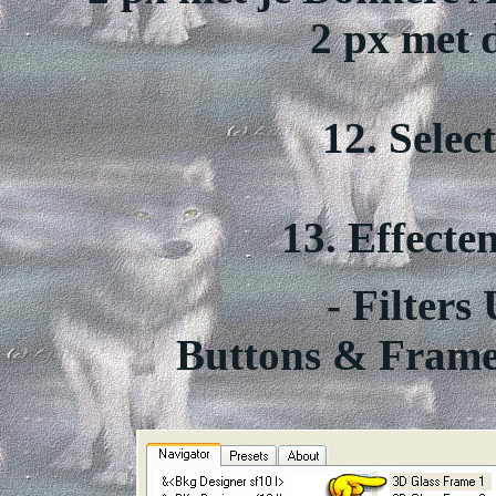
2 px met d
12. Selec
13. Effecten
- Filters
Buttons & Frames