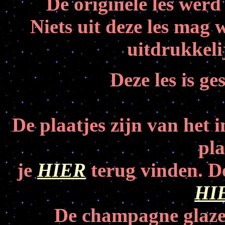
De originele les werd
Niets uit deze les mag
uitdrukkeli
Deze les is g
De plaatjes zijn van het 
pla
je
HIER
terug vinden.
D
HI
De champagne glaze