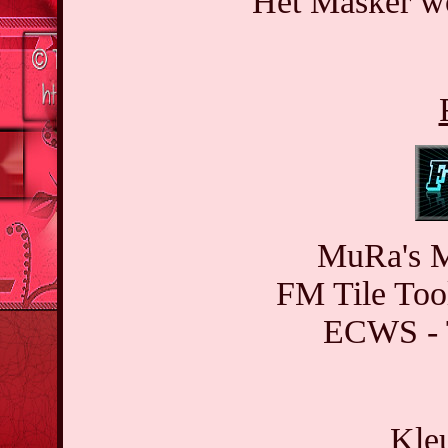
Het Masker wo
MuRa's Me
FM Tile Too
ECWS - T
Kleu