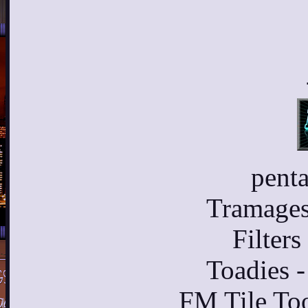
penta
Tramages
Filters
Toadies
FM Tile Too