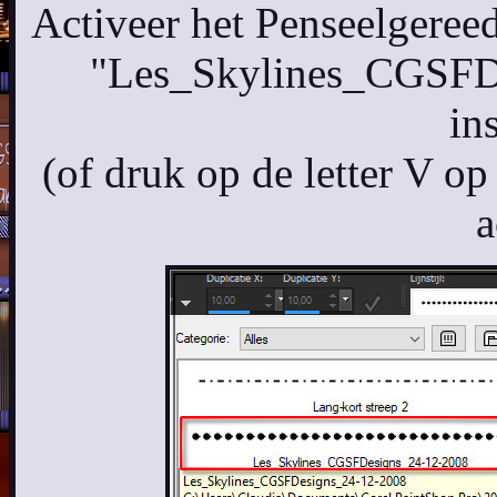
Activeer het Penseelgeree
"Les_Skylines_CGSFDe
in
(of druk op de letter V op
a