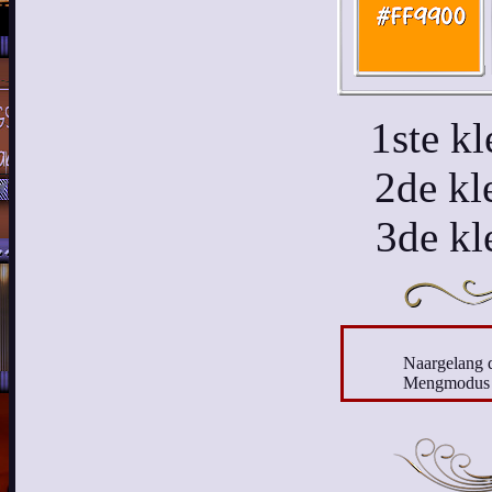
1ste k
2de kl
3de kl
Naargelang d
Mengmodus e