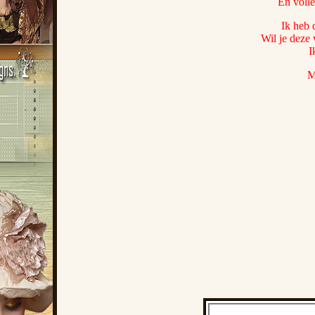
En voll
Ik heb 
Wil je deze 
I
M