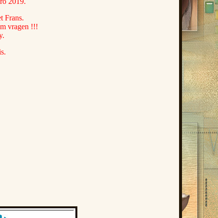
ro 2019.
t Frans.
om vragen !!!
y.
s.