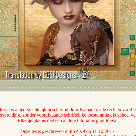
torial is auteursrechtelijk beschermd door Kathania, alle rechten voorb
rspreiding, zonder voorafgaande schriftelijke toestemming is geheel v
Elke gelijkenis met een andere tutorial is puur toeval.
Deze les is geschreven in PSP X9 op 11-10-2017.