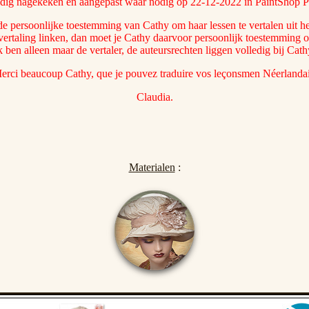
edig nagekeken en aangepast waar nodig op 22-12-2022 in PaintShop P
de persoonlijke toestemming van Cathy om haar lessen te vertalen uit he
vertaling linken, dan moet je Cathy daarvoor persoonlijk toestemming 
k ben alleen maar de vertaler, de auteursrechten liggen volledig bij Cath
erci beaucoup Cathy, que je pouvez traduire vos leçonsmen Néerlandai
Claudia.
Materialen
: